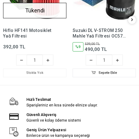
Tükendi
Hiflo HF141 Motosiklet
Suzuki DL V-STROM 250
Yağ Filtresi
Mahle Yağ Filtresi OC574,
dl250,dlv250
539,00 TL
392,00 TL
%9
490,00 TL
Stokta Yok
Sepete Ekle
Hızlı Teslimat
Siparişleriniz en kısa sürede elinize ulaşır.
Güvenli Alışveriş
Güvenli ve kolay ödeme sistemi
Geniş Ürün Yelpazesi
Binlerce ürün ve kampanya seçeneği