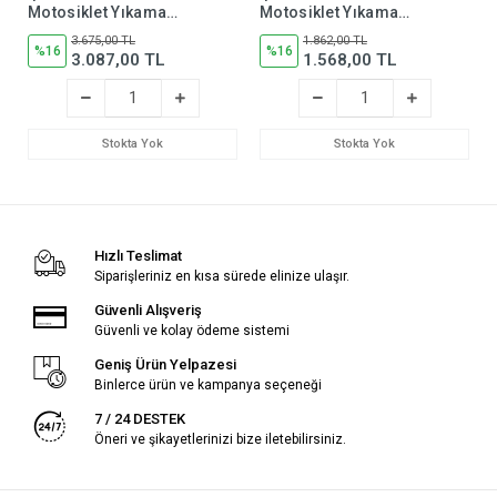
Motosiklet Yıkama
Motosiklet Yıkama
Şampuanı 1 Litre (4
Şampuanı 1 Litre (2
3.675,00 TL
1.862,00 TL
Adet)
%16
Adet)
%16
3.087,00 TL
1.568,00 TL
Stokta Yok
Stokta Yok
Hızlı Teslimat
Siparişleriniz en kısa sürede elinize ulaşır.
Güvenli Alışveriş
Güvenli ve kolay ödeme sistemi
Geniş Ürün Yelpazesi
Binlerce ürün ve kampanya seçeneği
7 / 24 DESTEK
Öneri ve şikayetlerinizi bize iletebilirsiniz.